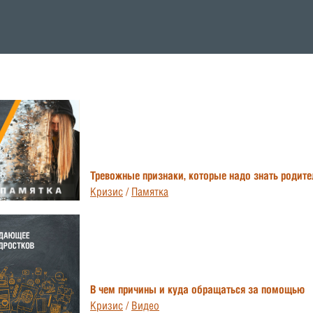
Тревожные признаки, которые надо знать родит
Кризис
/
Памятка
В чем причины и куда обращаться за помощью
Кризис
/
Видео