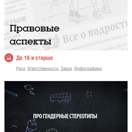
До 16 и старше
Риск
Ответственность
Закон
Инфографика