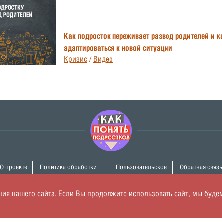
Как подросток переживает развод родителей и к
адаптироваться к новой ситуации
Кризис
/
Видео
О проекте
Политика обработки
Пользовательское
Обратная связь
персональных данных
соглашение
я нашего сайта. Если Вы продолжите использовать сайт, мы будем с
Консультация специалиста