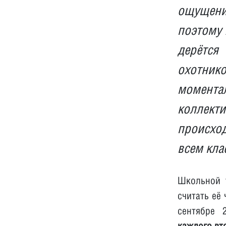
ощущени
поэтому 
дерётся
охотник
моментал
коллект
происход
всем кла
Школьной т
считать её
сентябре 
каждого вт