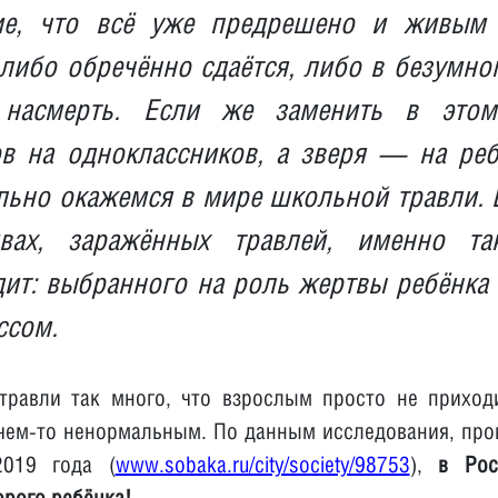
е, что всё уже предрешено и живым 
либо обречённо сдаётся, либо в безумн
 насмерть. Если же заменить в это
ов на одноклассников, а зверя — на реб
ьно окажемся в мире школьной травли. 
ивах, заражённых травлей, именно т
ит: выбранного на роль жертвы ребёнка
ссом.
равли так много, что взрослым просто не приход
 чем-то ненормальным. По данным исследования, про
2019 года (
www.sobaka.ru/city/society/98753
),
в Рос
орого ребёнка!