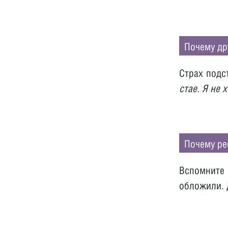
Почему др
Страх подс
стае. Я не 
Почему ре
Вспомните
обложили. 