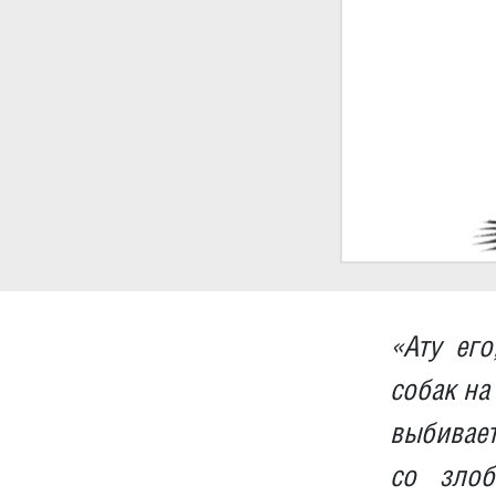
«Ату его
собак на
выбивает
со злоб