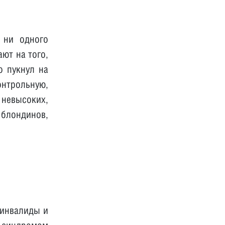
 ни одного
ают на того,
о пукнул на
онтрольную,
невысоких,
блондинов,
 инвалиды и