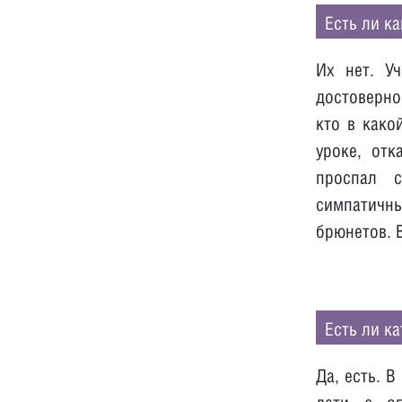
Есть ли к
Их нет. У
достоверног
кто в како
уроке, отк
проспал с
симпатичн
брюнетов. 
Есть ли к
Да, есть. 