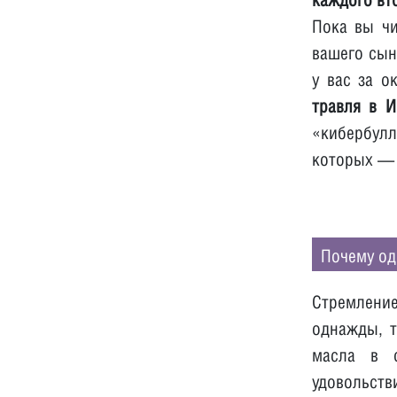
Пока вы чи
вашего сын
у вас за о
травля в И
«кибербул
которых — 
Почему од
Стремление
однажды, т
масла в о
удовольств