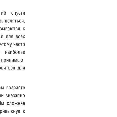
тий спустя
выделяться,
язываются к
 и для всех
этому часто
о наиболее
 принимают
овиться для
ом возрасте
ни внезапно
 Им сложнее
Привыкнув к