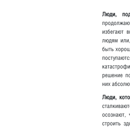
Люди, по
продолжают
избегают в
людям или,
быть хорош
поступают
катастроф
решение по
них абсолю
Люди, кот
сталкивают
осознают, 
строить зд