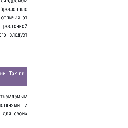
 синдромом
аброшенные
 отличия от
 тросточкой
его следует
ни. Так ли
отъемлемым
йствиями и
 для своих