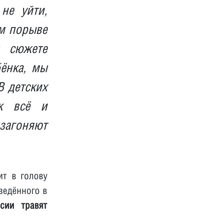
не уйти,
ом порыве
м сюжете
ёнка, мы
В детских
ак всё и
 загоняют
ит в голову
ведённого в
сии травят