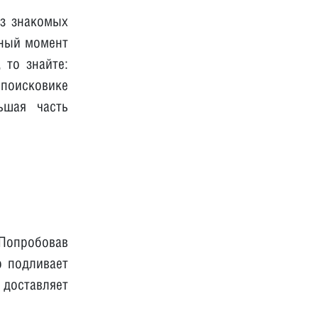
из знакомых
нный момент
 то знайте:
 поисковике
ьшая часть
 Попробовав
о подливает
доставляет