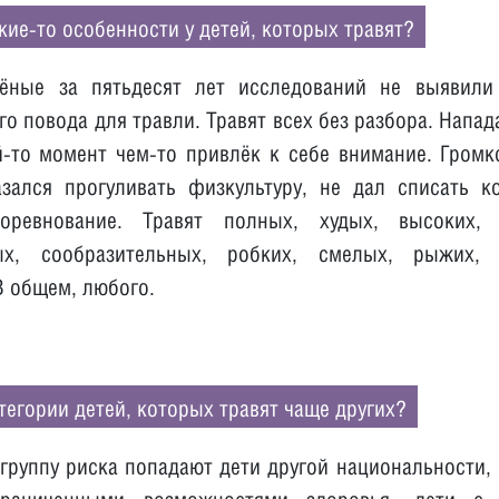
акие-то особенности у детей, которых травят?
чёные за пятьдесят лет исследований не выявили
о повода для травли. Травят всех без разбора. Напад
й-то момент чем-то привлёк к себе внимание. Громк
азался прогуливать физкультуру, не дал списать к
оревнование. Травят полных, худых, высоких, 
ых, сообразительных, робких, смелых, рыжих, 
В общем, любого.
атегории детей, которых травят чаще других?
В группу риска попадают дети другой национальности,