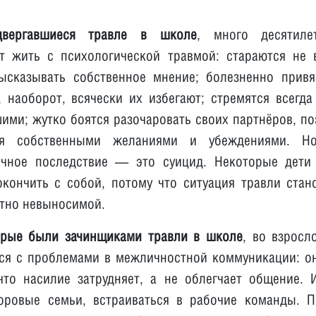
двергавшиеся травле в школе
, много десятиле
 жить с психологической травмой: стараются не 
ысказывать собственное мнение; болезненно прив
 наоборот, всячески их избегают; стремятся всегда
ими; жутко боятся разочаровать своих партнёров, по
ся собственными желаниями и убеждениями. Н
ичное последствие — это суицид. Некоторые дети
кончить с собой, потому что ситуация травли стан
тно невыносимой.
орые были зачинщиками травли в школе
, во взросл
ся с проблемами в межличностной коммуникации: о
что насилие затрудняет, а не облегчает общение.
оровые семьи, встраиваться в рабочие команды. 