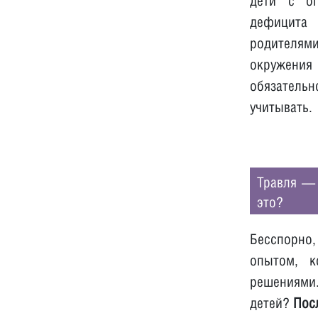
дети с ог
дефицита 
родителями
окружения 
обязательн
учитывать.
Травля — 
это?
Бесспорно
опытом, к
решениями
детей?
Пос