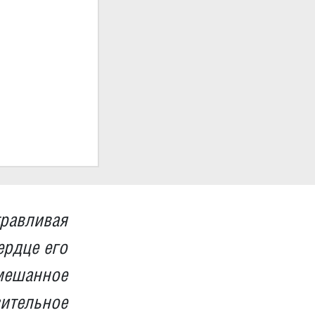
равливая
ердце его
емешанное
ительное