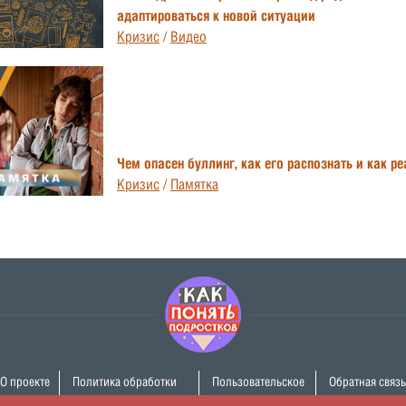
адаптироваться к новой ситуации
Кризис
/
Видео
Чем опасен буллинг, как его распознать и как р
Кризис
/
Памятка
О проекте
Политика обработки
Пользовательское
Обратная связь
персональных данных
соглашение