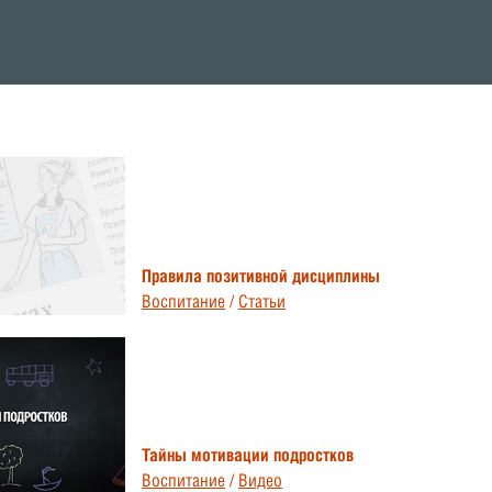
Правила позитивной дисциплины
Воспитание
/
Статьи
Тайны мотивации подростков
Воспитание
/
Видео