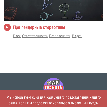
Про гендерные стереотипы
Риск
Ответственность
Безопасность
Видео
Мы используем куки для наилучшего представления нашего
сайта. Если Вы продолжите использовать сайт, мы будем
О проекте